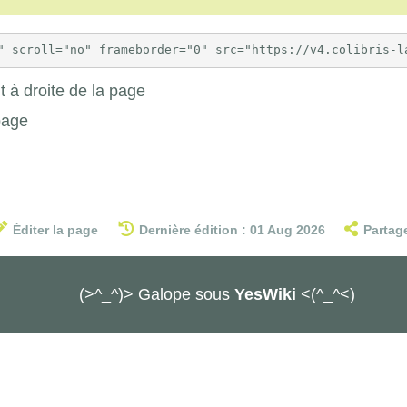
 à droite de la page
page
Éditer la page
Dernière édition : 01 Aug 2026
Partag
(>^_^)> Galope sous
YesWiki
<(^_^<)