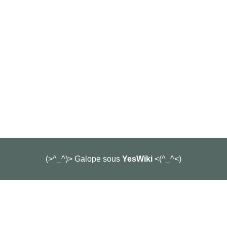
(>^_^)> Galope sous
YesWiki
<(^_^<)