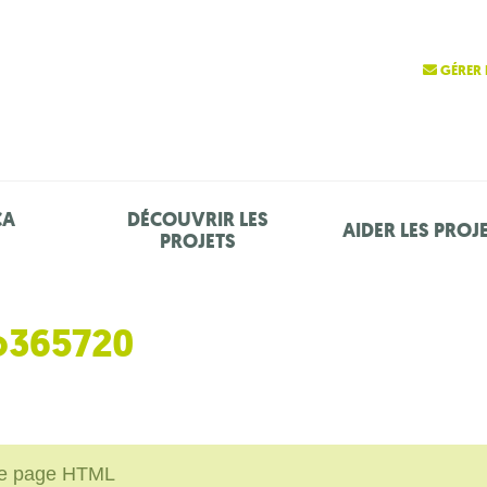
GÉRER 
ÇA
DÉCOUVRIR LES
AIDER LES PROJ
PROJETS
go365720
une page HTML