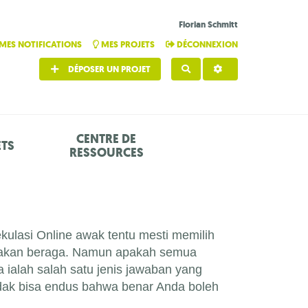
Florian Schmitt
MES NOTIFICATIONS
MES PROJETS
DÉCONNEXION
DÉPOSER UN PROJET
RECHERCHER
CENTRE DE
ETS
RESSOURCES
lasi Online awak tentu mesti memilih
gunakan beraga. Namun apakah semua
 ialah salah satu jenis jawaban yang
dak bisa endus bahwa benar Anda boleh