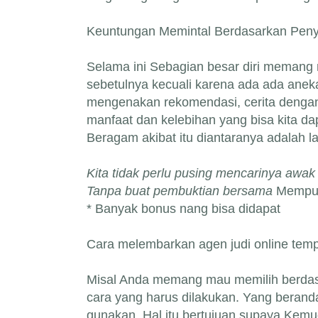
Keuntungan Memintal Berdasarkan Pen
Selama ini Sebagian besar diri memang
sebetulnya kecuali karena ada ada anek
mengenakan rekomendasi, cerita dengan 
manfaat dan kelebihan yang bisa kita d
Beragam akibat itu diantaranya adalah la
Kita tidak perlu pusing mencarinya awa
Tanpa buat pembuktian bersama
Mempun
* Banyak bonus nang bisa didapat
Cara melembarkan agen judi online tem
Misal Anda memang mau memilih berdasa
cara yang harus dilakukan. Yang beran
gunakan. Hal itu bertujuan supaya Kemu