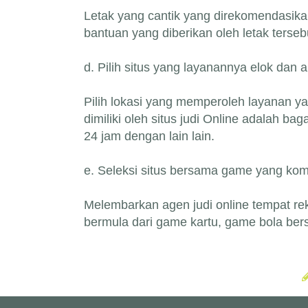
Letak yang cantik yang direkomendasika
bantuan yang diberikan oleh letak terseb
d. Pilih situs yang layanannya elok dan 
Pilih lokasi yang memperoleh layanan y
dimiliki oleh situs judi Online adalah b
24 jam dengan lain lain.
e. Seleksi situs bersama game yang komp
Melembarkan agen judi online tempat rek
bermula dari game kartu, game bola bers