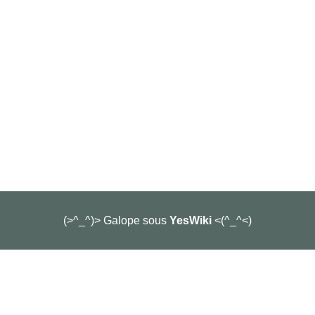
(>^_^)> Galope sous
YesWiki
<(^_^<)