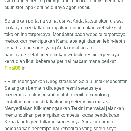
Gitu banget penting mengetahui gimana tertulis membuat
akun slot lapak online dirinya agen resmi.
Selangkah pertama yg harusnya Anda laksanakan diawal
mulanya mendaftar merupakan menemukan website slot
toko online terpercaya. Mendaftar pada website terpercaya
melakukan menciptakan Kamu apalagi Idaman lebih-lebih
kehadiran personel yang Anda didaftarkan
nantinya.Setelah menemukan website resmi terpercaya,
kemudian ikuti beberapa perihal macam mana berikut
Final88
ini.
• Pilih Meringankan Diregistrasikan Selalu untuk Mendaftar
Selangkah bermain dia agen resmi seterusnya
menemukan akun resmi adalah memilih menolong
terdaftar maupun didaftarkan yg seterusnya meraka
Menyediakan Klik meringankan Terkini memakai jalankan
memunculkan penampilan kompetisi kabar pendaftaran.
Kepada info pendaftaran semestinya Anda turnamen
berdasarkan beberapa hal kehadiran yang seterusnya