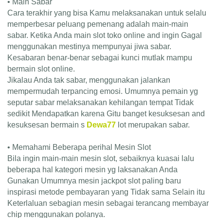
• Main Sabar
Cara terakhir yang bisa Kamu melaksanakan untuk selalu
memperbesar peluang pemenang adalah main-main
sabar. Ketika Anda main slot toko online and ingin Gagal
menggunakan mestinya mempunyai jiwa sabar.
Kesabaran benar-benar sebagai kunci mutlak mampu
bermain slot online.
Jikalau Anda tak sabar, menggunakan jalankan
mempermudah terpancing emosi. Umumnya pemain yg
seputar sabar melaksanakan kehilangan tempat Tidak
sedikit Mendapatkan karena Gitu banget kesuksesan and
kesuksesan bermain s
Dewa77
lot merupakan sabar.
• Memahami Beberapa perihal Mesin Slot
Bila ingin main-main mesin slot, sebaiknya kuasai lalu
beberapa hal kategori mesin yg laksanakan Anda
Gunakan Umumnya mesin jackpot slot paling baru
inspirasi metode pembayaran yang Tidak sama Selain itu
Keterlaluan sebagian mesin sebagai terancang membayar
chip menggunakan polanya.