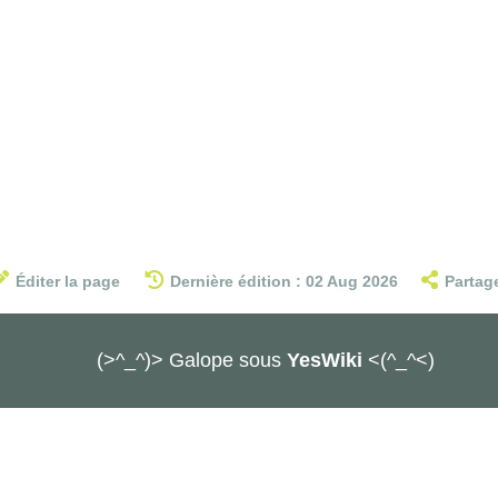
Éditer la page
Dernière édition : 02 Aug 2026
Partag
(>^_^)> Galope sous
YesWiki
<(^_^<)