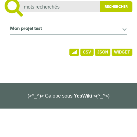
Mon projet test
CSV
JSON
WIDGET
(>^_^)> Galope sous
YesWiki
<(^_^<)