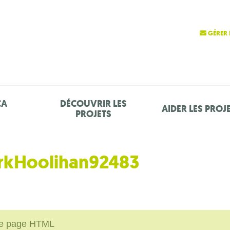
GÉRER 
ÇA
DÉCOUVRIR LES
AIDER LES PROJ
PROJETS
arkHoolihan92483
une page HTML