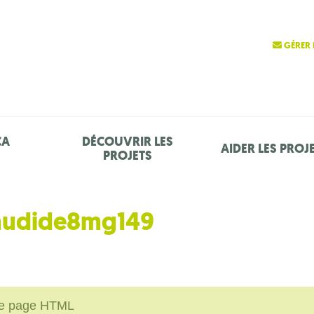
GÉRER 
ÇA
DÉCOUVRIR LES
AIDER LES PROJ
PROJETS
laudide8mg149
une page HTML