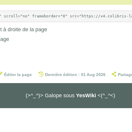
 à droite de la page
page
Éditer la page
Dernière édition : 01 Aug 2026
Partag
(>^_^)> Galope sous
YesWiki
<(^_^<)