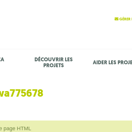
GÉRER 
ÇA
DÉCOUVRIR LES
AIDER LES PROJ
PROJETS
ewa775678
une page HTML