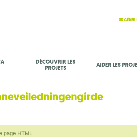
GÉRER 
ÇA
DÉCOUVRIR LES
AIDER LES PROJ
PROJETS
nneveiledningengirde
une page HTML