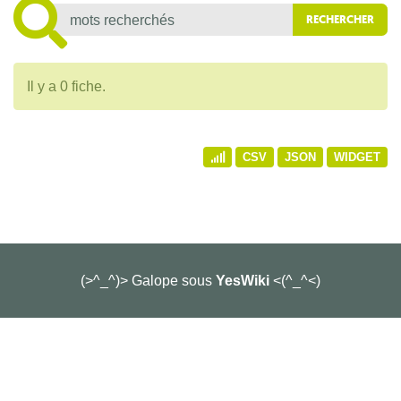
Il y a 0 fiche.
CSV
JSON
WIDGET
(>^_^)> Galope sous
YesWiki
<(^_^<)